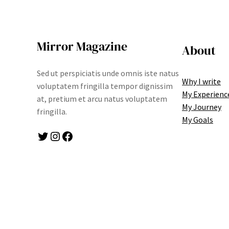
Mirror Magazine
About
Sed ut perspiciatis unde omnis iste natus
Why I write
voluptatem fringilla tempor dignissim
My Experienc
at, pretium et arcu natus voluptatem
My Journey
fringilla.
My Goals
Twitter
Instagram
Facebook