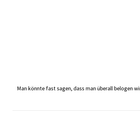
Skip
to
content
Man könnte fast sagen, dass man überall belogen wird. 