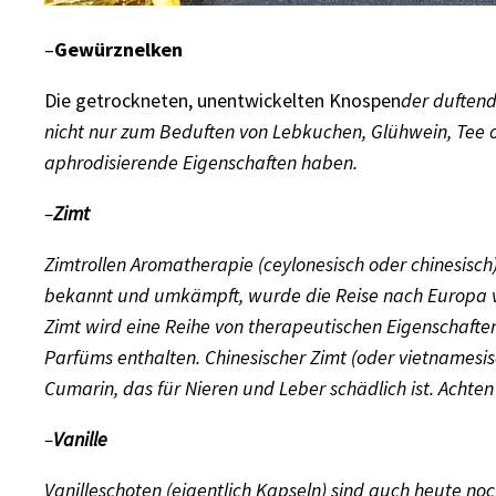
–
Gewürznelken
Die getrockneten, unentwickelten Knospen
der duftend
nicht nur zum Beduften von Lebkuchen, Glühwein, Tee 
aphrodisierende Eigenschaften haben.
–
Zimt
Zimtrollen
Aromatherapie
(ceylonesisch oder chinesisch
bekannt und umkämpft, wurde die Reise nach Europa vere
Zimt wird eine Reihe von therapeutischen Eigenschaften 
Parfüms enthalten. Chinesischer Zimt (oder vietnamesisc
Cumarin, das für Nieren und Leber schädlich ist. Achten
–
Vanille
Vanilleschoten (eigentlich Kapseln) sind auch heute noch 