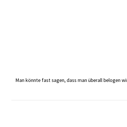
Skip
to
content
Man könnte fast sagen, dass man überall belogen wird. 