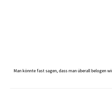
Skip
to
content
Man könnte fast sagen, dass man überall belogen wird. 