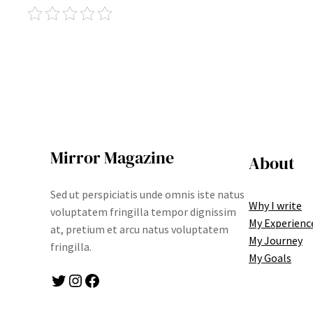
Mirror Magazine
About
Sed ut perspiciatis unde omnis iste natus
Why I write
voluptatem fringilla tempor dignissim
My Experienc
at, pretium et arcu natus voluptatem
My Journey
fringilla.
My Goals
Twitter
Instagram
Facebook