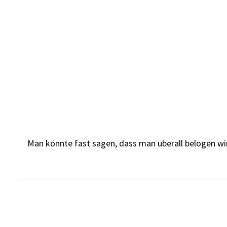
Skip
to
content
Man könnte fast sagen, dass man überall belogen wird. 