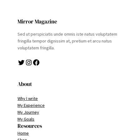
Mirror Magazine
Sed ut perspiciatis unde omnis iste natus voluptatem
fringilla tempor dignissim at, pretium et arcu natus
voluptatem fringilla.
Twitter
Instagram
Facebook
About
Why I write
My Experience
My Journey
My Goals
Resources
Home
Shop