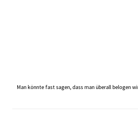
Skip
to
content
Man könnte fast sagen, dass man überall belogen wird. 