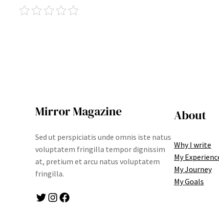
Mirror Magazine
About
Sed ut perspiciatis unde omnis iste natus
Why I write
voluptatem fringilla tempor dignissim
My Experienc
at, pretium et arcu natus voluptatem
My Journey
fringilla.
My Goals
Twitter
Instagram
Facebook